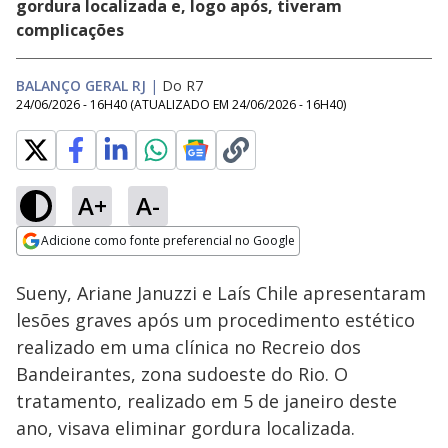
gordura localizada e, logo após, tiveram
complicações
BALANÇO GERAL RJ
|
Do R7
24/06/2026 - 16H40
(ATUALIZADO EM
24/06/2026 - 16H40
)
A+
A-
Loaded
:
21.71%
Adicione como fonte preferencial no Google
Subtitles
Ativar
Som
Opens in new window
Sueny, Ariane Januzzi e Laís Chile apresentaram
lesões graves após um procedimento estético
realizado em uma clínica no Recreio dos
Bandeirantes, zona sudoeste do Rio. O
tratamento, realizado em 5 de janeiro deste
ano, visava eliminar gordura localizada.