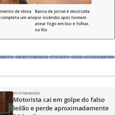
imento de idosa
Banca de jornal é destruída
 completa um ano
por incêndio após homem
atear fogo em lixo e folhas
no Rio
O (CIDADE)
RIO DE JANEIRO (ESTADO)
VIAMOBILIDADE
SUPERVIA
TRANSPORTE-PUBLICO
DO R7
/
06/08/2026
Motorista cai em golpe do falso
leilão e perde aproximadamente