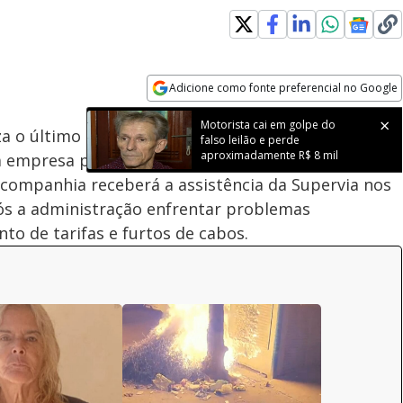
Adicione como fonte preferencial no Google
Subtitles
Velocidade
Opens in new window
Motorista cai em golpe do
iza o último dia de operação dos trens do Rio de
falso leilão e perde
aproximadamente R$ 8 mil
a empresa passa o controle do serviço para a
 companhia receberá a assistência da Supervia nos
pós a administração enfrentar problemas
o de tarifas e furtos de cabos.