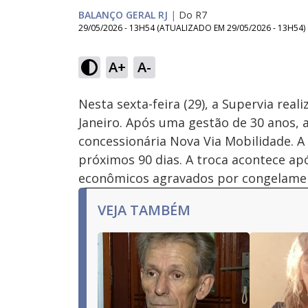
BALANÇO GERAL RJ
|
Do R7
29/05/2026 - 13H54
(ATUALIZADO EM
29/05/2026 - 13H54
)
Loaded
:
54.51%
A+
A-
Ativar
Som
Nesta sexta-feira (29), a Supervia real
Janeiro. Após uma gestão de 30 anos, 
concessionária Nova Via Mobilidade. A
próximos 90 dias. A troca acontece a
econômicos agravados por congelament
VEJA TAMBÉM