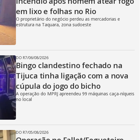
incêndio após homem atear fogo
em lixo e folhas no Rio
O proprietário do negócio perdeu as mercadorias e
estrutura na Taquara, zona sudoeste
DO R7
/
06/08/2026
Bingo clandestino fechado na
Tijuca tinha ligação com a nova
cúpula do jogo do bicho
A operação do MPRJ apreendeu 99 máquinas caça-níqueis
no local
DO R7
/
05/08/2026
Operação no Fallet/Fogueteiro