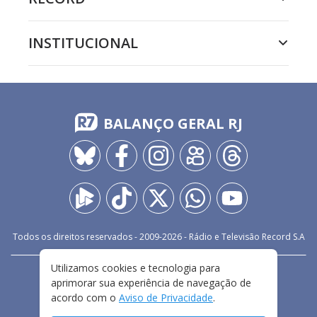
INSTITUCIONAL
BALANÇO GERAL RJ
Todos os direitos reservados - 2009-
2026
- Rádio e Televisão Record S.A
Utilizamos cookies e tecnologia para
CARREIRA
FALE CONOSCO
PRIVACIDADE
aprimorar sua experiência de navegação de
TERMOS E CONDIÇÕES DE USO
acordo com o
Aviso de Privacidade
.