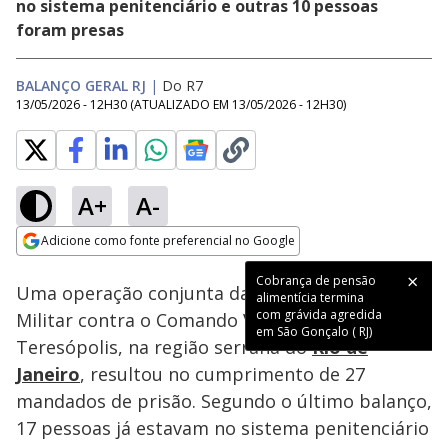
no sistema penitenciário e outras 10 pessoas
foram presas
BALANÇO GERAL RJ
|
Do R7
13/05/2026 - 12H30
(ATUALIZADO EM
13/05/2026 - 12H30
)
A+
A-
Loaded
:
51.73%
Adicione como fonte preferencial no Google
Subtitles
Ativar
Som
Opens in new window
Cobrança de pensão
Uma operação conjunta das polícias Civil e
alimentícia termina
com grávida agredida
Militar contra o Comando Vermelho em
em São Gonçalo ( RJ)
Teresópolis, na região serrana do
Rio de
Janeiro
, resultou no cumprimento de 27
mandados de prisão. Segundo o último balanço,
17 pessoas já estavam no sistema penitenciário