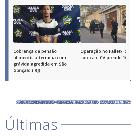
Cobrança de pensão
Operação no Fallet/Fogue
alimentícia termina com
contra o CV prende 10 pe
grávida agredida em São
Gonçalo ( RJ)
RIO-DE-JANEIRO-ESTADO
CV (COMANDO VERMELHO)
FACÇÃO CRIMINOSA
Últimas