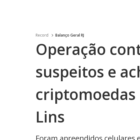
Record
Balanço Geral RJ
Operação cont
suspeitos e a
criptomoedas
Lins
Foram apreendidos celulares e