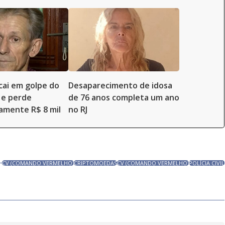
cai em golpe do
Desaparecimento de idosa
o e perde
de 76 anos completa um ano
amente R$ 8 mil
no RJ
CV (COMANDO VERMELHO)
CRIPTOMOEDAS
CV (COMANDO VERMELHO)
POLÍCIA CIVIL