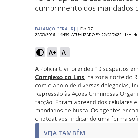
cumprimento dos mandados d
BALANÇO GERAL RJ
|
Do R7
22/05/2026 - 14H39
(ATUALIZADO EM
22/05/2026 - 14H44
)
Loaded
:
12.39%
A+
A-
Ativar
Som
A Polícia Civil prendeu 10 suspeitos 
Complexo do Lins
, na zona norte do Ri
com o apoio de diversas delegacias, in
Repressão às Ações Criminosas Organi
facção. Foram apreendidos celulares 
mandados de busca. Os agentes enco
criptoativos, indicando uma forma sofis
VEJA TAMBÉM