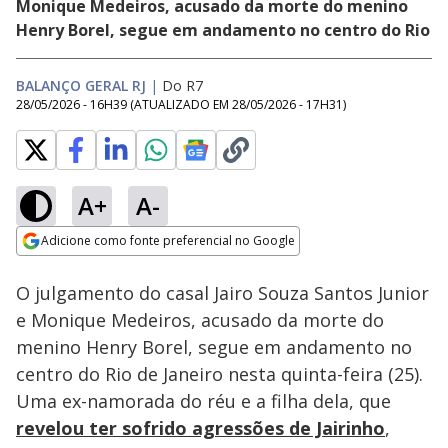
Monique Medeiros, acusado da morte do menino
Henry Borel, segue em andamento no centro do Rio
BALANÇO GERAL RJ
|
Do R7
28/05/2026 - 16H39
(ATUALIZADO EM
28/05/2026 - 17H31
)
A+
A-
Loaded
:
55.78%
Adicione como fonte preferencial no Google
Subtitles
Ativar
Som
Opens in new window
O julgamento do casal Jairo Souza Santos Junior
e Monique Medeiros, acusado da morte do
menino Henry Borel, segue em andamento no
centro do Rio de Janeiro nesta quinta-feira (25).
Uma ex-namorada do réu e a filha dela, que
revelou ter sofrido agressões de Jairinho
,