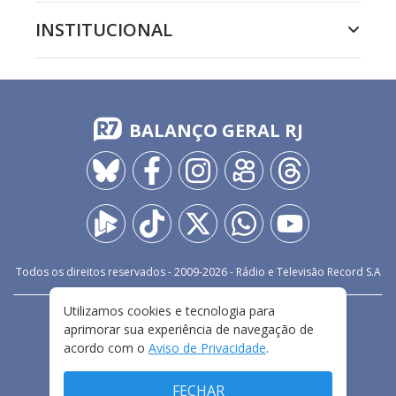
INSTITUCIONAL
BALANÇO GERAL RJ
Todos os direitos reservados - 2009-
2026
- Rádio e Televisão Record S.A
Utilizamos cookies e tecnologia para
CARREIRA
FALE CONOSCO
PRIVACIDADE
aprimorar sua experiência de navegação de
TERMOS E CONDIÇÕES DE USO
acordo com o
Aviso de Privacidade
.
FECHAR