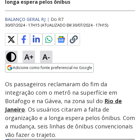
longa espera pelos ônibus
BALANÇO GERAL RJ
|
Do R7
30/07/2024 - 17H15
(ATUALIZADO EM
30/07/2024 - 17H15
)
A+
A-
Loaded
:
36.37%
Adicione como fonte preferencial no Google
Ativar
Som
Opens in new window
Os passageiros reclamaram do fim da
integração com o metrô na superfície em
Botafogo e na Gávea, na zona sul do
Rio de
Janeiro
. Os usuários citaram a falta de
organização e a longa espera pelos ônibus. Com
a mudança, seis linhas de ônibus convencionais
vão fazer o trajeto.