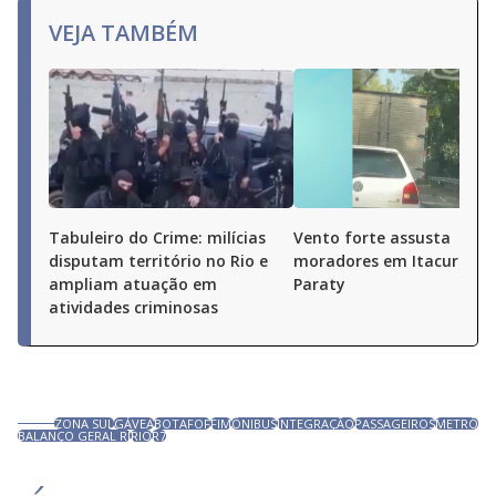
VEJA TAMBÉM
Tabuleiro do Crime: milícias
Vento forte assusta
disputam território no Rio e
moradores em Itacuruçá 
ampliam atuação em
Paraty
atividades criminosas
ZONA SUL
GÁVEA
BOTAFOF
FIM
ÔNIBUS
INTEGRAÇÃO
PASSAGEIROS
METRÔ
BALANÇO GERAL RJ
RIO
R7