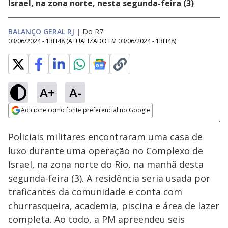
Israel, na zona norte, nesta segunda-feira (3)
BALANÇO GERAL RJ
|
Do R7
03/06/2024 - 13H48
(ATUALIZADO EM
03/06/2024 - 13H48
)
A+
A-
Loaded
:
81.79%
Adicione como fonte preferencial no Google
Ativar
Som
Opens in new window
Policiais militares encontraram uma casa de
luxo durante uma operação no Complexo de
Israel, na zona norte do Rio, na manhã desta
segunda-feira (3). A residência seria usada por
traficantes da comunidade e conta com
churrasqueira, academia, piscina e área de lazer
completa. Ao todo, a PM apreendeu seis