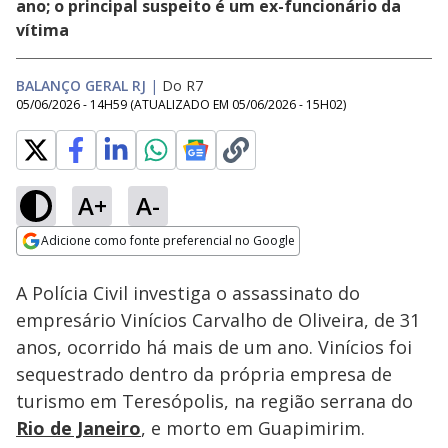
ano; o principal suspeito é um ex-funcionário da
vítima
BALANÇO GERAL RJ
|
Do R7
05/06/2026 - 14H59
(ATUALIZADO EM
05/06/2026 - 15H02
)
A+
A-
Loaded
:
36.44%
Adicione como fonte preferencial no Google
Subtitles
Ativar
Som
Opens in new window
A Polícia Civil investiga o assassinato do
empresário Vinícios Carvalho de Oliveira, de 31
anos, ocorrido há mais de um ano. Vinícios foi
sequestrado dentro da própria empresa de
turismo em Teresópolis, na região serrana do
Rio de Janeiro
, e morto em Guapimirim.