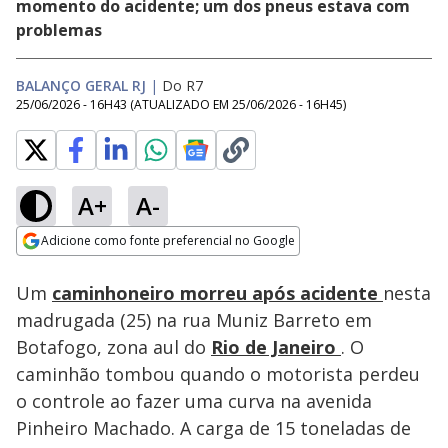
momento do acidente; um dos pneus estava com
problemas
BALANÇO GERAL RJ
|
Do R7
25/06/2026 - 16H43
(ATUALIZADO EM
25/06/2026 - 16H45
)
A+
A-
Loaded
:
46.39%
Adicione como fonte preferencial no Google
Subtitles
Ativar
Som
Opens in new window
Um
caminhoneiro morreu após acidente
nesta
madrugada (25) na rua Muniz Barreto em
Botafogo, zona aul do
Rio de Janeiro
. O
caminhão tombou quando o motorista perdeu
o controle ao fazer uma curva na avenida
Pinheiro Machado. A carga de 15 toneladas de