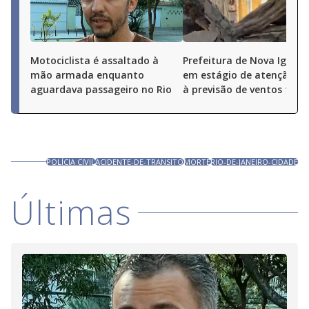
Motociclista é assaltado à
Prefeitura de Nova Iguaçu
mão armada enquanto
em estágio de atenção de
aguardava passageiro no Rio
à previsão de ventos fort
POLÍCIA CIVIL
ACIDENTE-DE-TRANSITO
MORTE
RIO-DE-JANEIRO-CIDADE
Últimas