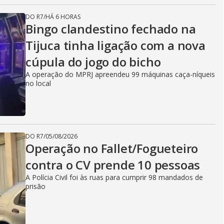
DO R7
/
HÁ 6 HORAS
Bingo clandestino fechado na
Tijuca tinha ligação com a nova
cúpula do jogo do bicho
A operação do MPRJ apreendeu 99 máquinas caça-níqueis
no local
DO R7
/
05/08/2026
Operação no Fallet/Fogueteiro
contra o CV prende 10 pessoas
A Polícia Civil foi às ruas para cumprir 98 mandados de
prisão