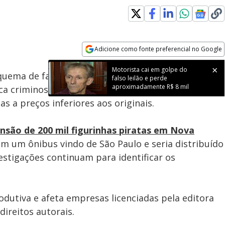
Adicione como fonte preferencial no Google
Subtitles
Velocidade
Opens in new window
Motorista cai em golpe do
squema de fabricação e venda de figurinhas
falso leilão e perde
aproximadamente R$ 8 mil
ca criminosa foi identificada em locais no
Rio de
as a preços inferiores aos originais.
nsão de 200 mil figurinhas piratas em Nova
em um ônibus vindo de São Paulo e seria distribuído
estigações continuam para identificar os
rodutiva e afeta empresas licenciadas pela editora
direitos autorais.