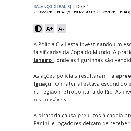
BALANÇO GERAL RJ
|
Do R7
23/06/2026 - 16H41
(ATUALIZADO EM
23/06/2026 - 16H43
)
Loaded
:
28.74%
A+
A-
Ativar
Som
A Polícia Civil está investigando um e
falsificadas da Copa do Mundo. A práti
Janeiro
, onde as figurinhas são vendid
As ações policiais resultaram na
apree
Iguaçu
. O material estava escondido 
na região metropolitana do Rio. As inv
responsáveis.
A pirataria causa prejuízos à cadeia p
Panini, e jogadores deixam de receber 