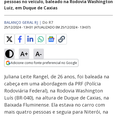
pessoas no veículo, baleado na Rodovia Washington
Luiz, em Duque de Caxias
BALANÇO GERAL RJ
|
Do R7
25/12/2024 - 13H31
(ATUALIZADO EM
25/12/2024 - 13H37
)
A+
A-
Loaded
:
7.61%
Adicione como fonte preferencial no Google
Ativar
Som
Opens in new window
Juliana Leite Rangel, de 26 anos, foi baleada na
cabeça em uma abordagem da PRF (Polícia
Rodoviária Federal), na Rodovia Washington
Luís (BR-040), na altura de Duque de Caxias, na
Baixada Fluminense. Ela estava no carro com
mais quatro pessoas e seguia para Niterói, na