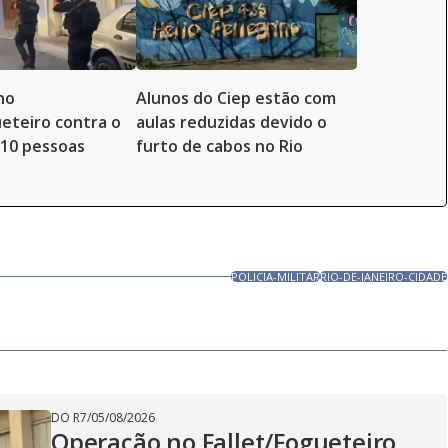
no
Alunos do Ciep estão com
ueteiro contra o
aulas reduzidas devido o
10 pessoas
furto de cabos no Rio
POLICIA-MILITAR
RIO-DE-JANEIRO-CIDADE
DO R7
/
05/08/2026
Operação no Fallet/Fogueteiro