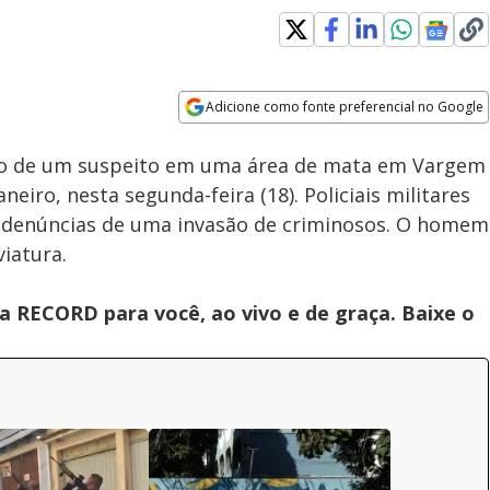
Adicione como fonte preferencial no Google
brança de pensão alimentícia termina
Play
Opens in new window
m grávida agredida em São Gonçalo (
Prisão de suspeitos em área de mata após troca de tiros com PMs é flagrada ao vivo no Rio
Clo
são de um suspeito em uma área de mata em Vargem
RJ)
Mod
Dia
eiro, nesta segunda-feira (18). Policiais militares
Video
s denúncias de uma invasão de criminosos. O homem
viatura.
 RECORD para você, ao vivo e de graça. Baixe o