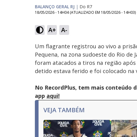
BALANÇO GERAL RJ
|
Do R7
18/05/2026 - 14H04
(ATUALIZADO EM
18/05/2026 - 14H03
)
A+
A-
Co
Tocar
This
Próximo
co
is
Vídeo
Um flagrante registrou ao vivo a pri
a
por
Balanço Geral RJ
modal
Pequena, na zona sudoeste do Rio de Jan
window.
This
foram atacados a tiros na região apó
modal
can
detido estava ferido e foi colocado na 
be
closed
by
pressing
No RecordPlus, tem mais conteúdo da
the
Escape
app
aqui!
key
or
activating
VEJA TAMBÉM
the
close
button.