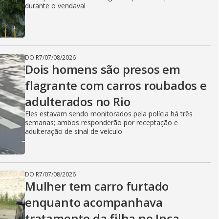
durante o vendaval
DO R7
/
07/08/2026
Dois homens são presos em
flagrante com carros roubados e
adulterados no Rio
Eles estavam sendo monitorados pela polícia há três
semanas; ambos responderão por receptação e
adulteração de sinal de veículo
DO R7
/
07/08/2026
Mulher tem carro furtado
enquanto acompanhava
tratamento da filha no Inca