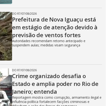
DO R7
/
07/08/2026
Prefeitura de Nova Iguaçu está
em estágio de atenção devido à
previsão de ventos fortes
Autoridades recomendam retorno antecipado e
suspendem aulas; medidas visam segurança
DO R7
/
07/08/2026
Crime organizado desafia o
Estado e amplia poder no Rio de
Janeiro; entenda
Reportagem mostra como corrupção, armamento ilegal e
influência política fortalecem facções criminosas e
dificultam a ação das forças de segurança