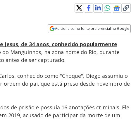
Adicione como fonte preferencial no Google
Subtitles
Velocidade
Opens in new window
Motociclista é assaltado à
de Jesus, de 34 anos, conhecido popularmente
mão armada enquanto
aguardava passageiro no Rio
 do Manguinhos, na zona norte do Rio, durante
co antes de ser capturado.
s Carlos, conhecido como "Choque", Diego assumiu o
r ordem do pai, que está preso desde novembro de
dos de prisão e possuía 16 anotações criminais. Ele
em 2019, acusado de participar da morte de um