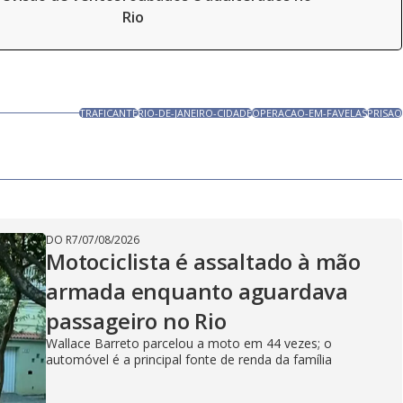
Rio
TRAFICANTE
RIO-DE-JANEIRO-CIDADE
OPERACAO-EM-FAVELAS
PRISAO
DO R7
/
07/08/2026
Motociclista é assaltado à mão
armada enquanto aguardava
passageiro no Rio
Wallace Barreto parcelou a moto em 44 vezes; o
automóvel é a principal fonte de renda da família