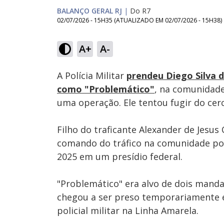
BALANÇO GERAL RJ
|
Do R7
02/07/2026 - 15H35
(ATUALIZADO EM
02/07/2026 - 15H38
)
Loaded
:
66.42%
A+
A-
Ativar
Som
A Polícia Militar
prendeu Diego Silva 
como "Problemático"
, na comunidade
uma operação. Ele tentou fugir do cer
Filho do traficante Alexander de Jesu
comando do tráfico na comunidade po
2025 em um presídio federal.
"Problemático" era alvo de dois manda
chegou a ser preso temporariamente 
policial militar na Linha Amarela.