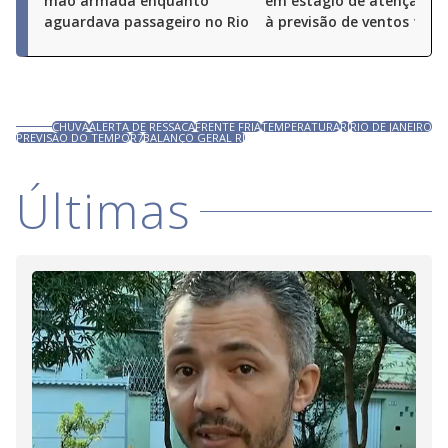
mão armada enquanto
em estágio de atenção de
aguardava passageiro no Rio
à previsão de ventos fort
CHUVA
ALERTA DE RESSACA
FRENTE FRIA
TEMPERATURA
RJ
RIO DE JANEIRO
PREVISÃO DO TEMPO
R7
BALANÇO GERAL RJ
Últimas