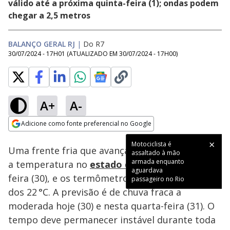
válido até a próxima quinta-feira (1); ondas podem
chegar a 2,5 metros
BALANÇO GERAL RJ
|
Do R7
30/07/2024 - 17H01
(ATUALIZADO EM
30/07/2024 - 17H00
)
A+
A-
Loaded
:
60.31%
Adicione como fonte preferencial no Google
Ativar
Som
Opens in new window
Motociclista é
Uma frente fria que avança pelo oceano reduziu
assaltado à mão
armada enquanto
a temperatura no
estado do Rio
nesta terça-
aguardava
feira (30), e os termômetros não devem passar
passageiro no Rio
dos 22 °C. A previsão é de chuva fraca a
moderada hoje (30) e nesta quarta-feira (31). O
tempo deve permanecer instável durante toda