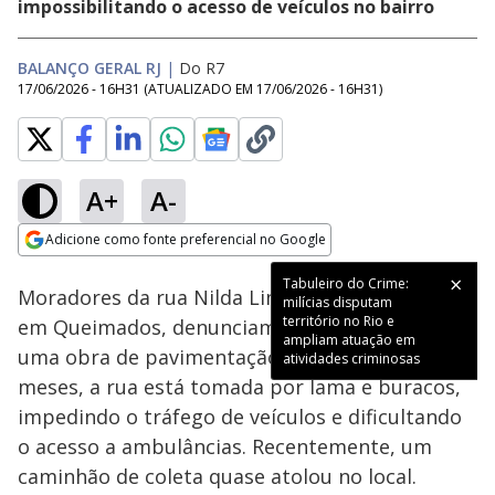
impossibilitando o acesso de veículos no bairro
BALANÇO GERAL RJ
|
Do R7
17/06/2026 - 16H31
(ATUALIZADO EM
17/06/2026 - 16H31
)
A+
A-
Loaded
:
27.34%
Adicione como fonte preferencial no Google
Subtitles
Ativar
Som
Opens in new window
Tabuleiro do Crime:
Moradores da rua Nilda Lima, na Vila Camarim,
milícias disputam
território no Rio e
em Queimados, denunciam abandono após
ampliam atuação em
uma obra de pavimentação. Há mais de dois
atividades criminosas
meses, a rua está tomada por lama e buracos,
impedindo o tráfego de veículos e dificultando
o acesso a ambulâncias. Recentemente, um
caminhão de coleta quase atolou no local.