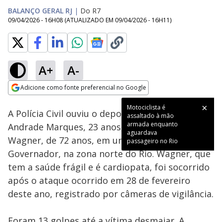
BALANÇO GERAL RJ
|
Do R7
09/04/2026 - 16H08
(ATUALIZADO EM
09/04/2026 - 16H11
)
A+
A-
Loaded
:
75.63%
Adicione como fonte preferencial no Google
Subtitles
Ativar
Som
Opens in new window
A Polícia Civil ouviu o depoimento de Guilherme
Andrade Marques, 23 anos, que agrediu o idoso
Wagner, de 72 anos, em um quiosque na Ilha do
Governador, na zona norte do Rio. Wagner, que
tem a saúde frágil e é cardiopata, foi socorrido
após o ataque ocorrido em 28 de fevereiro
deste ano, registrado por câmeras de vigilância.
Foram 13 golpes até a vítima desmaiar. A