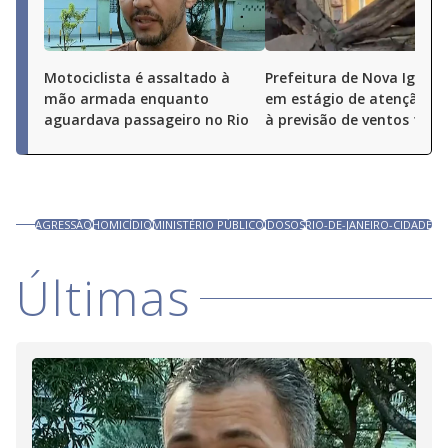
Motociclista é assaltado à
Prefeitura de Nova Iguaçu
mão armada enquanto
em estágio de atenção de
aguardava passageiro no Rio
à previsão de ventos fort
AGRESSÃO
HOMICÍDIO
MINISTÉRIO PÚBLICO
IDOSOS
RIO-DE-JANEIRO-CIDADE
Últimas