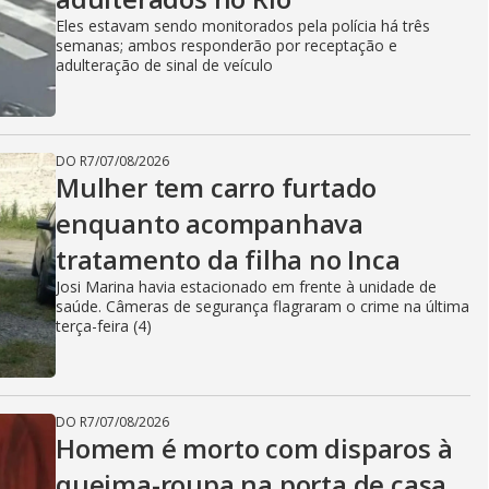
Eles estavam sendo monitorados pela polícia há três
semanas; ambos responderão por receptação e
adulteração de sinal de veículo
DO R7
/
07/08/2026
Mulher tem carro furtado
enquanto acompanhava
tratamento da filha no Inca
Josi Marina havia estacionado em frente à unidade de
saúde. Câmeras de segurança flagraram o crime na última
terça-feira (4)
DO R7
/
07/08/2026
Homem é morto com disparos à
queima-roupa na porta de casa