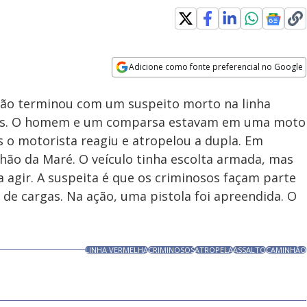
Adicione como fonte preferencial no Google
Velocidade
Opens in new window
hão terminou com um suspeito morto na linha
xias. O homem e um comparsa estavam em uma moto
 o motorista reagiu e atropelou a dupla. Em
lhão da Maré. O veículo tinha escolta armada, mas
agir. A suspeita é que os criminosos façam parte
e cargas. Na ação, uma pistola foi apreendida. O
LINHA VERMELHA
CRIMINOSOS
ATROPELA
ASSALTO
CAMINHÃO