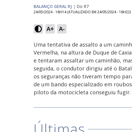
BALANÇO GERAL RJ
|
Do R7
24/05/2024 - 18H14
(ATUALIZADO EM
24/05/2024 - 18H22
)
Loaded
:
65.91%
A+
A-
Ativar
Som
Uma tentativa de assalto a um camin
Vermelha, na altura de Duque de Ca
e tentaram assaltar um caminhão, mas
seguida, o condutor dirigiu até o Bata
os seguranças não tiveram tempo para 
de um bando especializado em roubos d
piloto da motocicleta conseguiu fugir.
Últimas