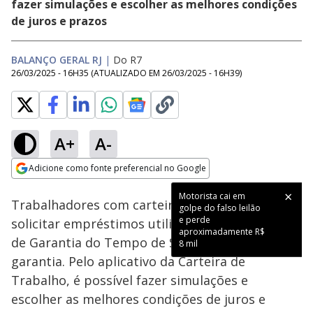
fazer simulações e escolher as melhores condições
de juros e prazos
BALANÇO GERAL RJ
|
Do R7
26/03/2025 - 16H35
(ATUALIZADO EM
26/03/2025 - 16H39
)
A+
A-
Loaded
:
48.03%
Adicione como fonte preferencial no Google
Subtitles
Ativar
Som
Opens in new window
Motorista cai em
Trabalhadores com carteira assinada podem
golpe do falso leilão
e perde
solicitar empréstimos utilizando o FGTS (Fundo
aproximadamente R$
de Garantia do Tempo de Serviço) como
8 mil
garantia. Pelo aplicativo da Carteira de
Trabalho, é possível fazer simulações e
escolher as melhores condições de juros e