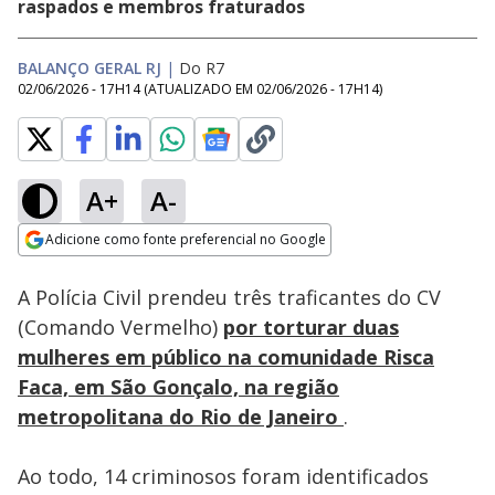
raspados e membros fraturados
BALANÇO GERAL RJ
|
Do R7
02/06/2026 - 17H14
(ATUALIZADO EM
02/06/2026 - 17H14
)
A+
A-
Loaded
:
23.40%
Adicione como fonte preferencial no Google
Subtitles
Ativar
Som
Opens in new window
A Polícia Civil prendeu três traficantes do CV
(Comando Vermelho)
por torturar duas
mulheres em público na comunidade Risca
Faca, em São Gonçalo, na região
metropolitana do Rio de Janeiro
.
Ao todo, 14 criminosos foram identificados