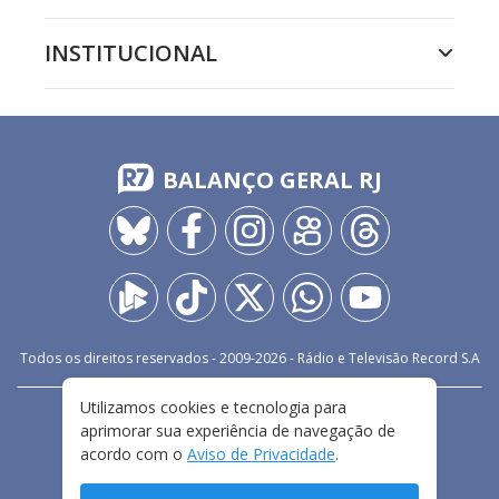
INSTITUCIONAL
BALANÇO GERAL RJ
Todos os direitos reservados - 2009-
2026
- Rádio e Televisão Record S.A
Utilizamos cookies e tecnologia para
CARREIRA
FALE CONOSCO
PRIVACIDADE
aprimorar sua experiência de navegação de
TERMOS E CONDIÇÕES DE USO
acordo com o
Aviso de Privacidade
.