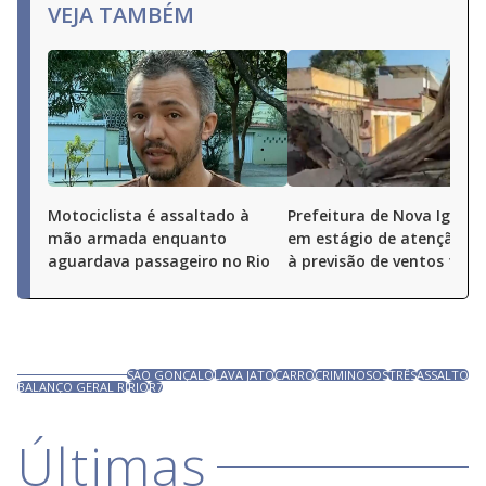
VEJA TAMBÉM
Motociclista é assaltado à
Prefeitura de Nova Iguaçu
mão armada enquanto
em estágio de atenção de
aguardava passageiro no Rio
à previsão de ventos fort
SÃO GONÇALO
LAVA JATO
CARRO
CRIMINOSOS
TRÊS
ASSALTO
BALANÇO GERAL RJ
RIO
R7
Últimas