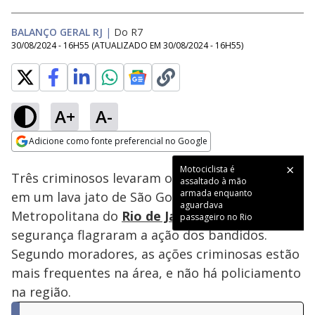
BALANÇO GERAL RJ
|
Do R7
30/08/2024 - 16H55
(ATUALIZADO EM
30/08/2024 - 16H55
)
A+
A-
Loaded
:
50.53%
Adicione como fonte preferencial no Google
Subtitles
Ativar
Som
Opens in new window
Motociclista é
Três criminosos levaram o carro de um cliente
assaltado à mão
armada enquanto
em um lava jato de São Gonçalo, na região
aguardava
Metropolitana do
Rio de Janeiro
. Câmeras de
passageiro no Rio
segurança flagraram a ação dos bandidos.
Segundo moradores, as ações criminosas estão
mais frequentes na área, e não há policiamento
na região.