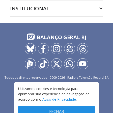
INSTITUCIONAL
BALANÇO GERAL RJ
Todos os direitos reservados - 2009-
2026
- Rádio e Televisão Record S.A
Utilizamos cookies e tecnologia para
CARREIRA
FALE CONOSCO
PRIVACIDADE
aprimorar sua experiência de navegação de
TERMOS E CONDIÇÕES DE USO
acordo com o
Aviso de Privacidade
.
FECHAR