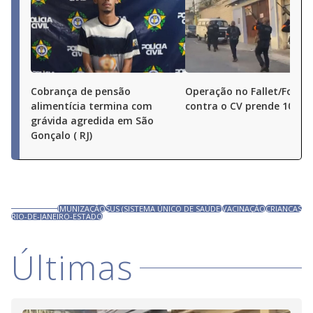
Cobrança de pensão
Operação no Fallet/Fogue
alimentícia termina com
contra o CV prende 10 pe
grávida agredida em São
Gonçalo ( RJ)
IMUNIZAÇÃO
SUS (SISTEMA ÚNICO DE SAÚDE)
VACINAÇÃO
CRIANCAS
RIO-DE-JANEIRO-ESTADO
Últimas