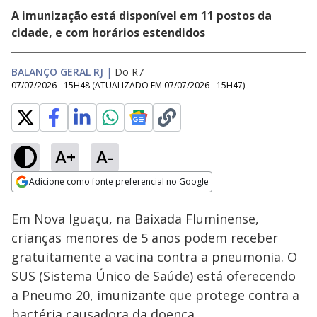
A imunização está disponível em 11 postos da
cidade, e com horários estendidos
BALANÇO GERAL RJ
|
Do R7
07/07/2026 - 15H48
(ATUALIZADO EM
07/07/2026 - 15H47
)
A+
A-
Loaded
:
37.06%
Adicione como fonte preferencial no Google
Subtitles
Ativar
Som
Opens in new window
Em Nova Iguaçu, na Baixada Fluminense,
crianças menores de 5 anos podem receber
gratuitamente a vacina contra a pneumonia. O
SUS (Sistema Único de Saúde) está oferecendo
a Pneumo 20, imunizante que protege contra a
bactéria causadora da doença.