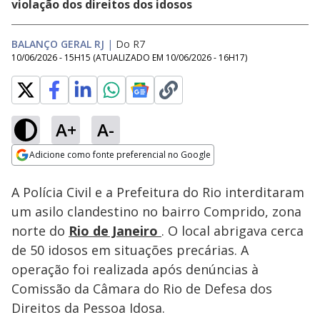
violação dos direitos dos idosos
BALANÇO GERAL RJ
|
Do R7
10/06/2026 - 15H15
(ATUALIZADO EM
10/06/2026 - 16H17
)
A+
A-
Loaded
:
27.19%
Adicione como fonte preferencial no Google
Subtitles
Ativar
Som
Opens in new window
A Polícia Civil e a Prefeitura do Rio interditaram
um asilo clandestino no bairro Comprido, zona
norte do
Rio de Janeiro
. O local abrigava cerca
de 50 idosos em situações precárias. A
operação foi realizada após denúncias à
Comissão da Câmara do Rio de Defesa dos
Direitos da Pessoa Idosa.