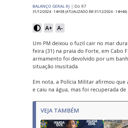
BALANÇO GERAL RJ
|
Do R7
31/12/2024 - 14H38
(ATUALIZADO EM
31/12/2024 - 14H46
)
A+
A-
Ativar
Som
Um PM deixou o fuzil cair no mar dur
feira (31) na praia do Forte, em Cabo F
armamento foi devolvido por um banhis
situação inusitada.
Em nota, a Polícia Militar afirmou que
e caiu na água, mas foi recuperada de 
VEJA TAMBÉM