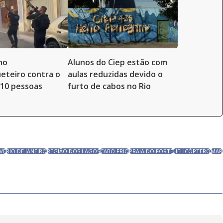
no
Alunos do Ciep estão com
ueteiro contra o
aulas reduzidas devido o
10 pessoas
furto de cabos no Rio
VE
RIO DE JANEIRO
REGIÃO DOS LAGOS
CABO FRIO
PRAIA DO FORTE
HELICÓPTERO
MAR