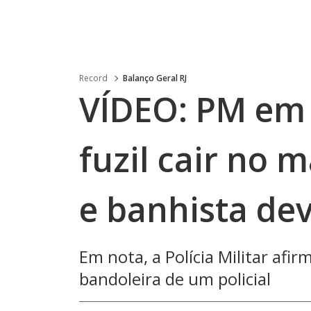
Record
Balanço Geral RJ
VÍDEO: PM em 
fuzil cair no m
e banhista de
Em nota, a Polícia Militar af
bandoleira de um policial