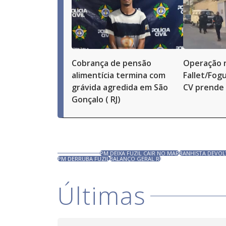
Cobrança de pensão
Operação 
alimentícia termina com
Fallet/Fog
grávida agredida em São
CV prende 
Gonçalo ( RJ)
PM DEIXA FUZIL CAIR NO MAR
BANHISTA DEVOL
PM DERRUBA FUZIL
BALANÇO GERAL RJ
Últimas