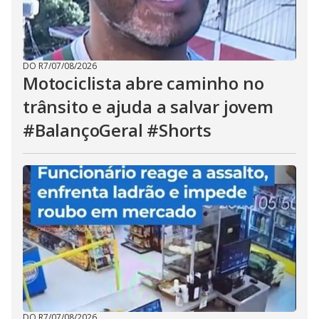
DO R7
/
07/08/2026
Motociclista abre caminho no
trânsito e ajuda a salvar jovem
#BalançoGeral #Shorts
DO R7
/
07/08/2026