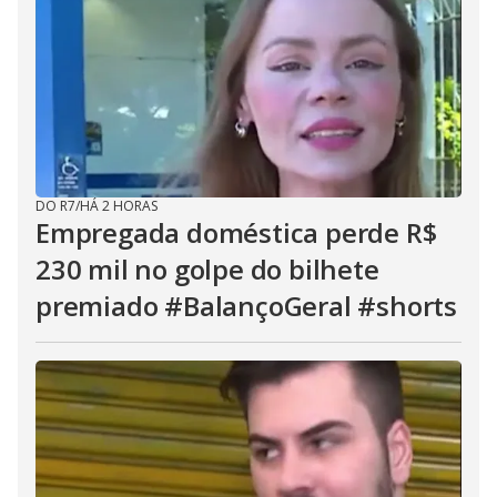
DO R7
/
HÁ 2 HORAS
Empregada doméstica perde R$
230 mil no golpe do bilhete
premiado #BalançoGeral #shorts