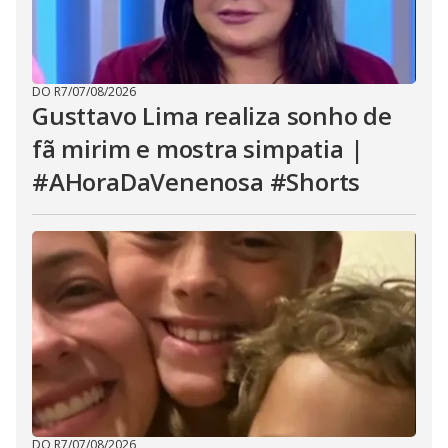
DO R7
/
07/08/2026
Gusttavo Lima realiza sonho de
fã mirim e mostra simpatia |
#AHoraDaVenenosa #Shorts
DO R7
/
07/08/2026