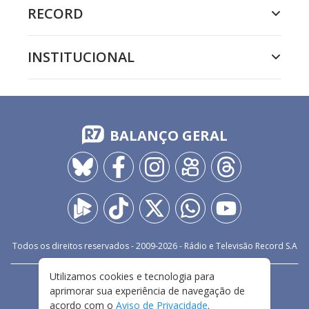
RECORD
INSTITUCIONAL
BALANÇO GERAL
Todos os direitos reservados - 2009-
2026
- Rádio e Televisão Record S.A
Utilizamos cookies e tecnologia para
CARREIRA
FALE CONOSCO
PRIVACIDADE
aprimorar sua experiência de navegação de
TERMOS E CONDIÇÕES DE USO
acordo com o
Aviso de Privacidade
.