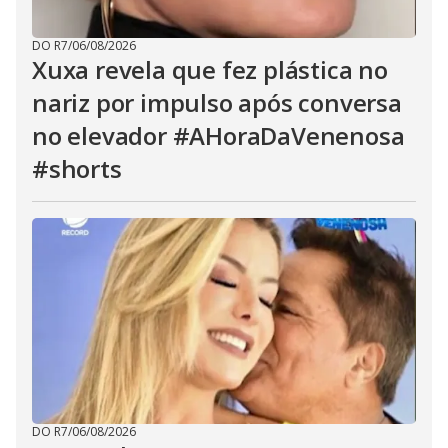
DO R7
/
06/08/2026
Xuxa revela que fez plástica no
nariz por impulso após conversa
no elevador #AHoraDaVenenosa
#shorts
DO R7
/
06/08/2026