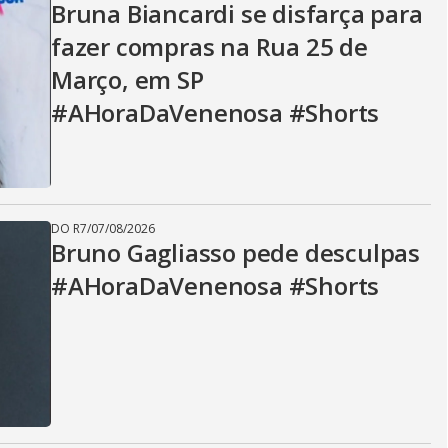
Bruna Biancardi se disfarça para
fazer compras na Rua 25 de
Março, em SP
#AHoraDaVenenosa #Shorts
DO R7
/
07/08/2026
Bruno Gagliasso pede desculpas
#AHoraDaVenenosa #Shorts