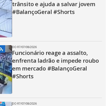
trânsito e ajuda a salvar jovem
#BalançoGeral #Shorts
DO R7
/
07/08/2026
Funcionário reage a assalto,
enfrenta ladrão e impede roubo
em mercado #BalançoGeral
#Shorts
DO R7
/
07/08/2026