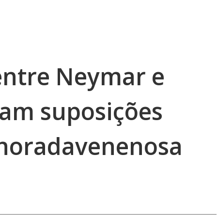
entre Neymar e
tam suposições
ahoradavenenosa