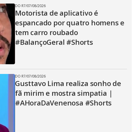
DO R7
/
07/08/2026
Motorista de aplicativo é
espancado por quatro homens e
tem carro roubado
#BalançoGeral #Shorts
DO R7
/
07/08/2026
Gusttavo Lima realiza sonho de
fã mirim e mostra simpatia |
#AHoraDaVenenosa #Shorts