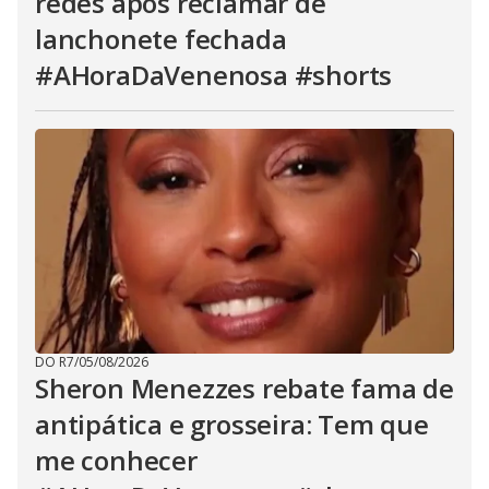
redes após reclamar de
lanchonete fechada
#AHoraDaVenenosa #shorts
DO R7
/
05/08/2026
Sheron Menezzes rebate fama de
antipática e grosseira: Tem que
me conhecer