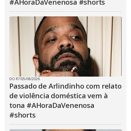
#AHoraDaVenenosa #shorts
DO R7
/
05/08/2026
Passado de Arlindinho com relato
de violência doméstica vem à
tona #AHoraDaVenenosa
#shorts