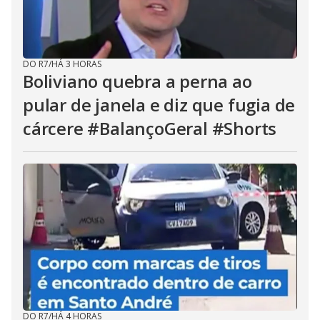
DO R7
/
HÁ 3 HORAS
Boliviano quebra a perna ao
pular de janela e diz que fugia de
cárcere #BalançoGeral #Shorts
DO R7
/
HÁ 4 HORAS