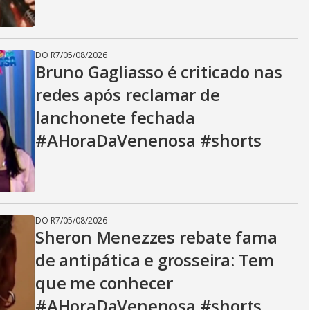
DO R7
/
05/08/2026
Bruno Gagliasso é criticado nas
redes após reclamar de
lanchonete fechada
#AHoraDaVenenosa #shorts
DO R7
/
05/08/2026
Sheron Menezzes rebate fama
de antipática e grosseira: Tem
que me conhecer
#AHoraDaVenenosa #shorts