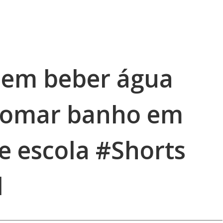
sem beber água
tomar banho em
e escola #Shorts
l