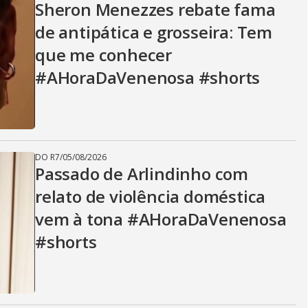
Sheron Menezzes rebate fama
de antipática e grosseira: Tem
que me conhecer
#AHoraDaVenenosa #shorts
DO R7
/
05/08/2026
Passado de Arlindinho com
relato de violência doméstica
vem à tona #AHoraDaVenenosa
#shorts