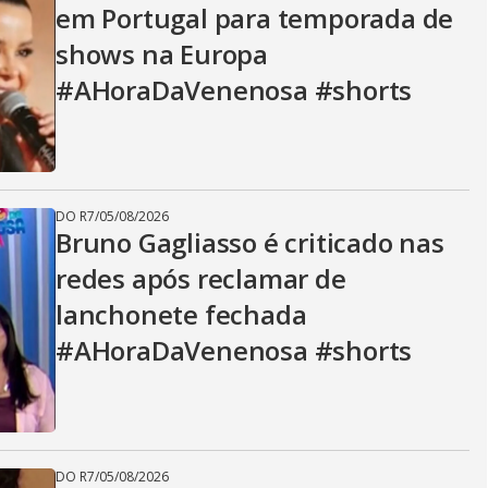
em Portugal para temporada de
shows na Europa
#AHoraDaVenenosa #shorts
DO R7
/
05/08/2026
Bruno Gagliasso é criticado nas
redes após reclamar de
lanchonete fechada
#AHoraDaVenenosa #shorts
DO R7
/
05/08/2026