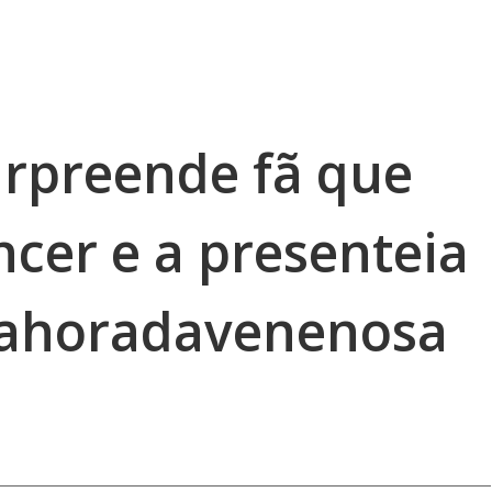
urpreende fã que
ncer e a presenteia
ahoradavenenosa