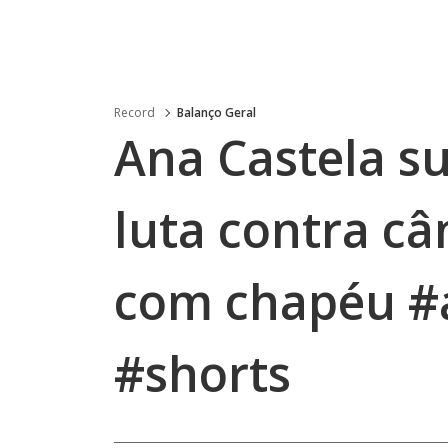
Record
Balanço Geral
Ana Castela s
luta contra câ
com chapéu #
#shorts