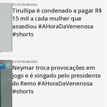
DO R7
/
05/08/2026
Tirullipa é condenado a pagar R$
15 mil a cada mulher que
assediou #AHoraDaVenenosa
#shorts
DO R7
/
05/08/2026
Neymar troca provocações em
jogo e é xingado pelo presidente
do Remo #AHoraDaVenenosa
#shorts