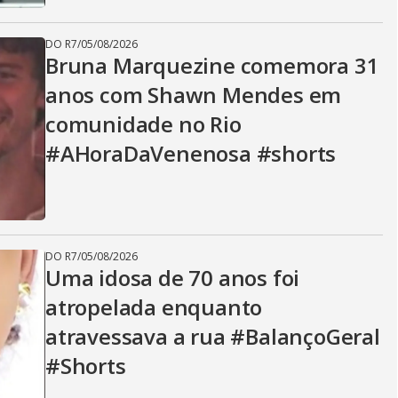
DO R7
/
05/08/2026
Bruna Marquezine comemora 31
anos com Shawn Mendes em
comunidade no Rio
#AHoraDaVenenosa #shorts
DO R7
/
05/08/2026
Uma idosa de 70 anos foi
atropelada enquanto
atravessava a rua #BalançoGeral
#Shorts