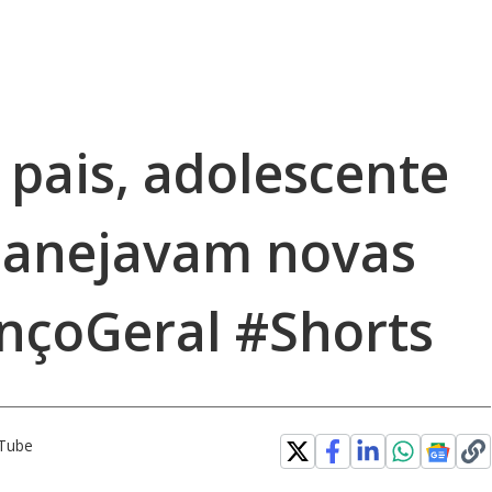
 pais, adolescente
lanejavam novas
ançoGeral #Shorts
uTube