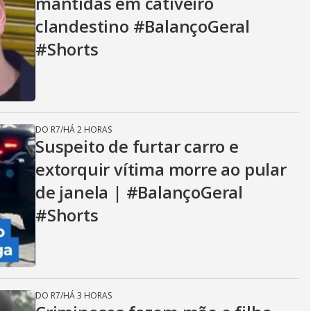
mantidas em cativeiro
clandestino #BalançoGeral
#Shorts
DO R7
/
HÁ 2 HORAS
Suspeito de furtar carro e
extorquir vítima morre ao pular
de janela | #BalançoGeral
#Shorts
DO R7
/
HÁ 3 HORAS