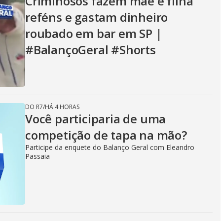
Criminosos fazem mãe e filha
reféns e gastam dinheiro
roubado em bar em SP |
#BalançoGeral #Shorts
DO R7
/
HÁ 4 HORAS
Você participaria de uma
competição de tapa na mão?
Participe da enquete do Balanço Geral com Eleandro
Passaia