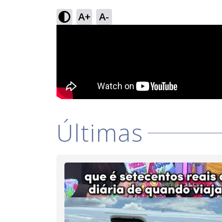
A+
A-
Últimas