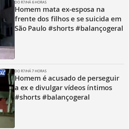
DO R7
/
HÁ 6 HORAS
Homem mata ex-esposa na
frente dos filhos e se suicida em
São Paulo #shorts #balançogeral
DO R7
/
HÁ 7 HORAS
Homem é acusado de perseguir
a ex e divulgar vídeos íntimos
#shorts #balançogeral