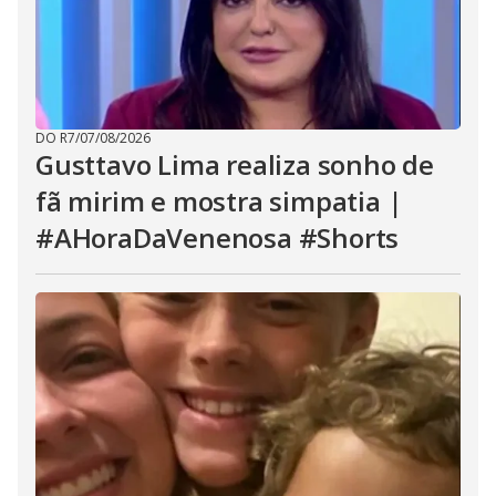
DO R7
/
07/08/2026
Gusttavo Lima realiza sonho de
fã mirim e mostra simpatia |
#AHoraDaVenenosa #Shorts