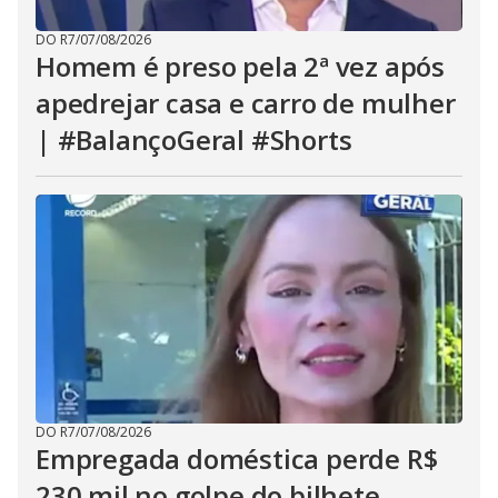
DO R7
/
07/08/2026
Homem é preso pela 2ª vez após
apedrejar casa e carro de mulher
| #BalançoGeral #Shorts
DO R7
/
07/08/2026
Empregada doméstica perde R$
230 mil no golpe do bilhete