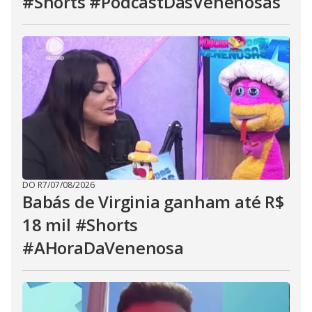
#Shorts #PodcastDasVenenosas
DO R7
/
07/08/2026
Babás de Virginia ganham até R$
18 mil #Shorts
#AHoraDaVenenosa