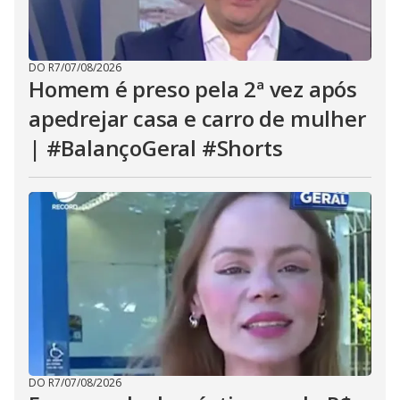
DO R7
/
07/08/2026
Homem é preso pela 2ª vez após
apedrejar casa e carro de mulher
| #BalançoGeral #Shorts
DO R7
/
07/08/2026