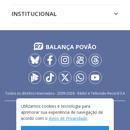
INSTITUCIONAL
BALANÇA POVÃO
Todos os direitos reservados - 2009-
2026
- Rádio e Televisão Record S.A
Utilizamos cookies e tecnologia para
CARREIRA
FALE CONOSCO
PRIVACIDADE
aprimorar sua experiência de navegação de
TERMOS E CONDIÇÕES DE USO
acordo com o
Aviso de Privacidade
.