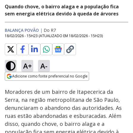
Quando chove, o bairro alaga e a população fica
sem energia elétrica devido à queda de árvores
BALANÇA POVÃO
|
Do R7
18/02/2026 - 15H23
(ATUALIZADO EM
18/02/2026 - 15H23
)
A+
A-
Loaded
:
16.17%
Adicione como fonte preferencial no Google
Ativar
Som
Opens in new window
Moradores de um bairro de Itapecerica da
Serra, na região metropolitana de São Paulo,
denunciaram o abandono das autoridades. As
ruas estão abandonadas e esburacadas. Além
disso, quando chove, o bairro alaga e a
população fica sem energia elétrica devido à