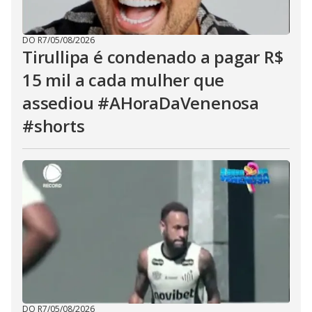
DO R7
/
05/08/2026
Tirullipa é condenado a pagar R$
15 mil a cada mulher que
assediou #AHoraDaVenenosa
#shorts
DO R7
/
05/08/2026