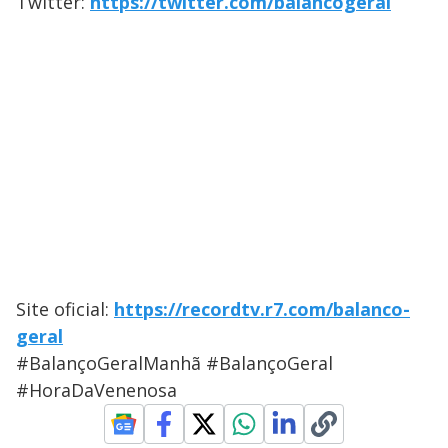
Twitter:
https://twitter.com/balancogeral
Site oficial:
https://recordtv.r7.com/balanco-
geral
#BalançoGeralManhã #BalançoGeral
#HoraDaVenenosa