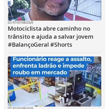
DO R7
/
07/08/2026
Motociclista abre caminho no
trânsito e ajuda a salvar jovem
#BalançoGeral #Shorts
DO R7
/
07/08/2026