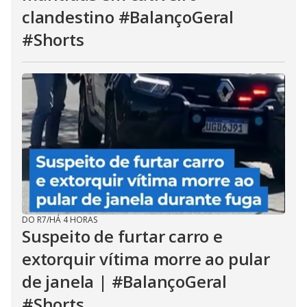
clandestino #BalançoGeral
#Shorts
DO R7
/
HÁ 4 HORAS
Suspeito de furtar carro e
extorquir vítima morre ao pular
de janela | #BalançoGeral
#Shorts