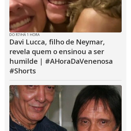
DO R7
/
HÁ 1 HORA
Davi Lucca, filho de Neymar,
revela quem o ensinou a ser
humilde | #AHoraDaVenenosa
#Shorts