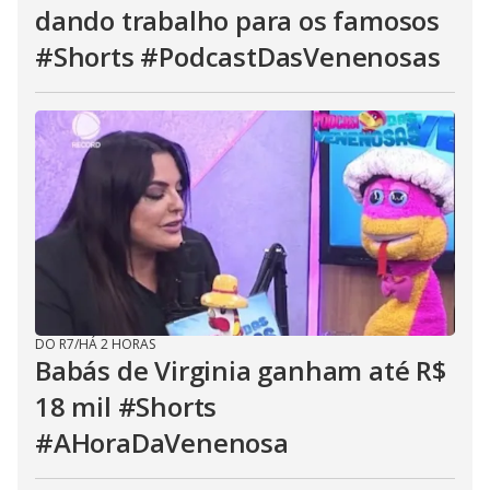
dando trabalho para os famosos
#Shorts #PodcastDasVenenosas
DO R7
/
HÁ 2 HORAS
Babás de Virginia ganham até R$
18 mil #Shorts
#AHoraDaVenenosa