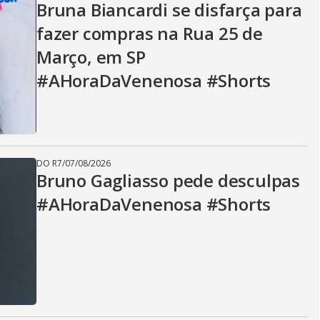
Bruna Biancardi se disfarça para
fazer compras na Rua 25 de
Março, em SP
#AHoraDaVenenosa #Shorts
DO R7
/
07/08/2026
Bruno Gagliasso pede desculpas
#AHoraDaVenenosa #Shorts