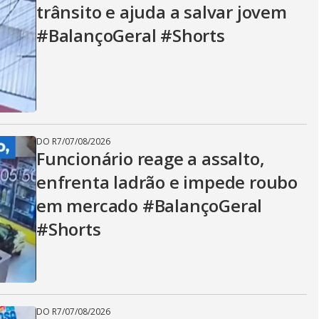
trânsito e ajuda a salvar jovem
#BalançoGeral #Shorts
DO R7
/
07/08/2026
Funcionário reage a assalto,
enfrenta ladrão e impede roubo
em mercado #BalançoGeral
#Shorts
DO R7
/
07/08/2026