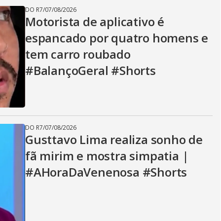
DO R7
/
07/08/2026
Motorista de aplicativo é
espancado por quatro homens e
tem carro roubado
#BalançoGeral #Shorts
DO R7
/
07/08/2026
Gusttavo Lima realiza sonho de
fã mirim e mostra simpatia |
#AHoraDaVenenosa #Shorts