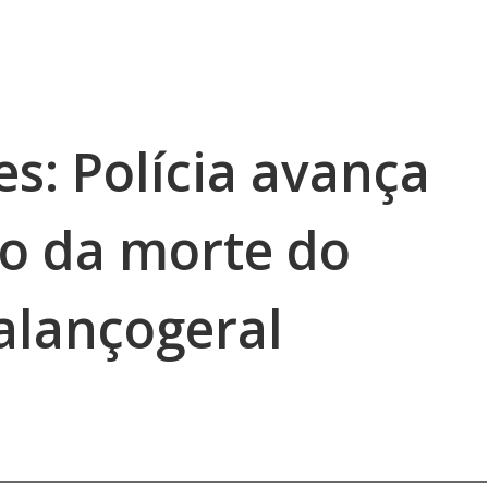
s: Polícia avança
ão da morte do
alançogeral