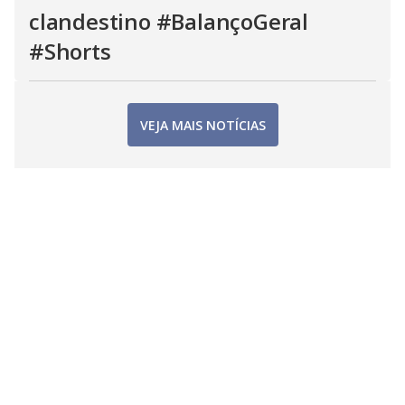
clandestino #BalançoGeral
#Shorts
VEJA MAIS NOTÍCIAS