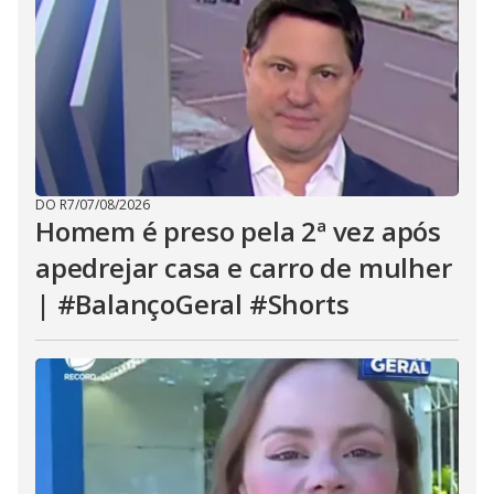
DO R7
/
07/08/2026
Homem é preso pela 2ª vez após
apedrejar casa e carro de mulher
| #BalançoGeral #Shorts