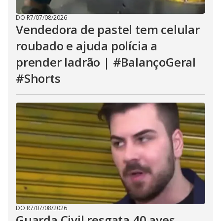
DO R7
/
07/08/2026
Vendedora de pastel tem celular
roubado e ajuda polícia a
prender ladrão | #BalançoGeral
#Shorts
DO R7
/
07/08/2026
Guarda Civil resgata 40 aves