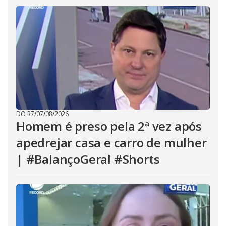
DO R7
/
07/08/2026
Homem é preso pela 2ª vez após
apedrejar casa e carro de mulher
| #BalançoGeral #Shorts