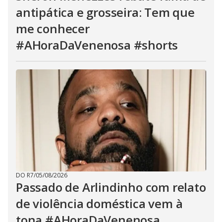
antipática e grosseira: Tem que
me conhecer
#AHoraDaVenenosa #shorts
DO R7
/
05/08/2026
Passado de Arlindinho com relato
de violência doméstica vem à
tona #AHoraDaVenenosa