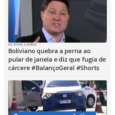
DO R7
/
HÁ 2 HORAS
Boliviano quebra a perna ao
pular de janela e diz que fugia de
cárcere #BalançoGeral #Shorts