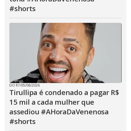
#shorts
DO R7
/
05/08/2026
Tirullipa é condenado a pagar R$
15 mil a cada mulher que
assediou #AHoraDaVenenosa
#shorts