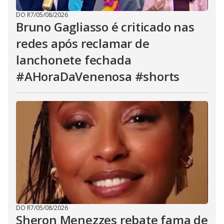
DO R7
/
05/08/2026
Bruno Gagliasso é criticado nas
redes após reclamar de
lanchonete fechada
#AHoraDaVenenosa #shorts
DO R7
/
05/08/2026
Sheron Menezzes rebate fama de