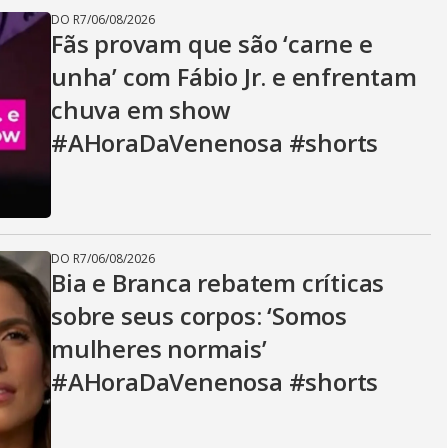
DO R7
/
06/08/2026
Fãs provam que são ‘carne e
unha’ com Fábio Jr. e enfrentam
chuva em show
#AHoraDaVenenosa #shorts
DO R7
/
06/08/2026
Bia e Branca rebatem críticas
sobre seus corpos: ‘Somos
mulheres normais’
#AHoraDaVenenosa #shorts