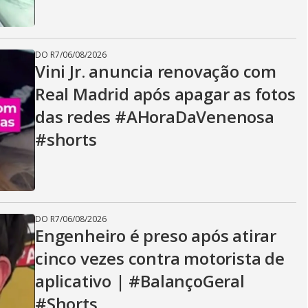
DO R7
/
06/08/2026
Vini Jr. anuncia renovação com
Real Madrid após apagar as fotos
das redes #AHoraDaVenenosa
#shorts
DO R7
/
06/08/2026
Engenheiro é preso após atirar
cinco vezes contra motorista de
aplicativo | #BalançoGeral
#Shorts