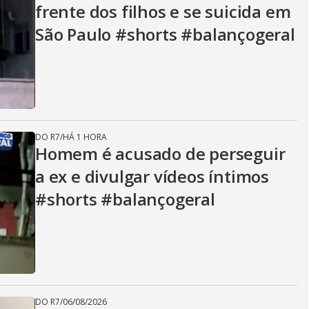
frente dos filhos e se suicida em
São Paulo #shorts #balançogeral
DO R7
/
HÁ 1 HORA
Homem é acusado de perseguir
a ex e divulgar vídeos íntimos
#shorts #balançogeral
DO R7
/
06/08/2026