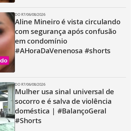
DO R7
/
06/08/2026
Aline Mineiro é vista circulando
com segurança após confusão
em condomínio
#AHoraDaVenenosa #shorts
DO R7
/
06/08/2026
Mulher usa sinal universal de
socorro e é salva de violência
doméstica | #BalançoGeral
#Shorts