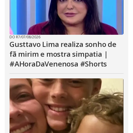
DO R7
/
07/08/2026
Gusttavo Lima realiza sonho de
fã mirim e mostra simpatia |
#AHoraDaVenenosa #Shorts