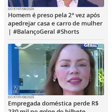
DO R7
/
07/08/2026
Homem é preso pela 2ª vez após
apedrejar casa e carro de mulher
| #BalançoGeral #Shorts
DO R7
/
07/08/2026
Empregada doméstica perde R$
230 mil no golpe do bilhete