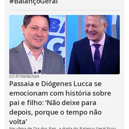
#BalançoGeral
DO R7
/
09/08/2026
Passaia e Diógenes Lucca se
emocionam com história sobre
pai e filho: ‘Não deixe para
depois, porque o tempo não
volta’
Em clima de Dia dos Pais, a dupla do Balanço Geral ficou