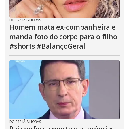
DO R7
/
HÁ 8 HORAS
Homem mata ex-companheira e
manda foto do corpo para o filho
#shorts #BalançoGeral
DO R7
/
HÁ 8 HORAS
Pai confessa morte das próprias