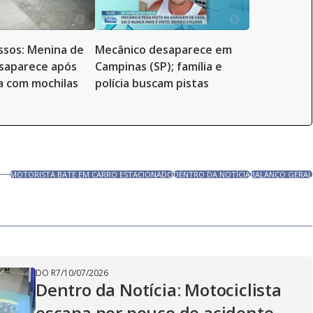
ssos: Menina de
Mecânico desaparece em
saparece após
Campinas (SP); família e
sa com mochilas
polícia buscam pistas
MOTORISTA BATE EM CARRO ESTACIONADO
DENTRO DA NOTÍCIA
BALANÇO GERAL
DO R7
/
10/07/2026
Dentro da Notícia: Motociclista
escapa por pouco de acidente