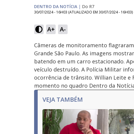
DENTRO DA NOTÍCIA
|
Do R7
30/07/2024 - 16H03
(ATUALIZADO EM
30/07/2024 - 16H03
)
Loaded
:
32.45%
A+
A-
Ativar
Som
Câmeras de monitoramento flagraram 
Grande São Paulo. As imagens mostram
batendo em um carro estacionado. Após
veículo destruído. A Polícia Militar i
ocorrência de trânsito. Willian Leite 
momento no quadro Dentro da Notíci
VEJA TAMBÉM