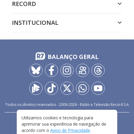
RECORD
INSTITUCIONAL
BALANÇO GERAL
Todos os direitos reservados - 2009-
2026
- Rádio e Televisão Record S.A
Utilizamos cookies e tecnologia para
CARREIRA
FALE CONOSCO
PRIVACIDADE
aprimorar sua experiência de navegação de
TERMOS E CONDIÇÕES DE USO
acordo com o
Aviso de Privacidade
.