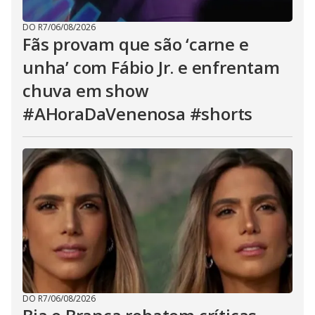
DO R7
/
06/08/2026
Fãs provam que são ‘carne e
unha’ com Fábio Jr. e enfrentam
chuva em show
#AHoraDaVenenosa #shorts
DO R7
/
06/08/2026