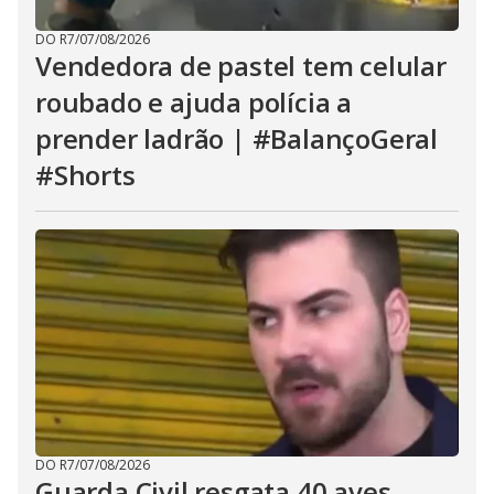
DO R7
/
07/08/2026
Vendedora de pastel tem celular
roubado e ajuda polícia a
prender ladrão | #BalançoGeral
#Shorts
DO R7
/
07/08/2026
Guarda Civil resgata 40 aves