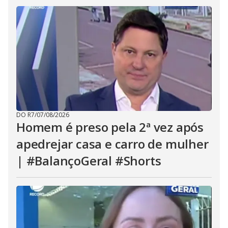
DO R7
/
07/08/2026
Homem é preso pela 2ª vez após
apedrejar casa e carro de mulher
| #BalançoGeral #Shorts