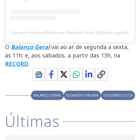
Um post compartilhado por Balanço Geral (@balancogeral)
O
Balanço Geral
vai ao ar de segunda a sexta,
às 11h; e, aos sábados, a partir das 13h, na
RECORD
.
BALANÇO GERAL
ELEANDRO PASSAIA
DIÓGENES LUCCA
Últimas