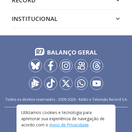
RECORD
INSTITUCIONAL
BALANÇO GERAL
Todos os direitos reservados - 2009-
2026
- Rádio e Televisão Record S.A
Utilizamos cookies e tecnologia para
CARREIRA
FALE CONOSCO
PRIVACIDADE
aprimorar sua experiência de navegação de
TERMOS E CONDIÇÕES DE USO
acordo com o
Aviso de Privacidade
.