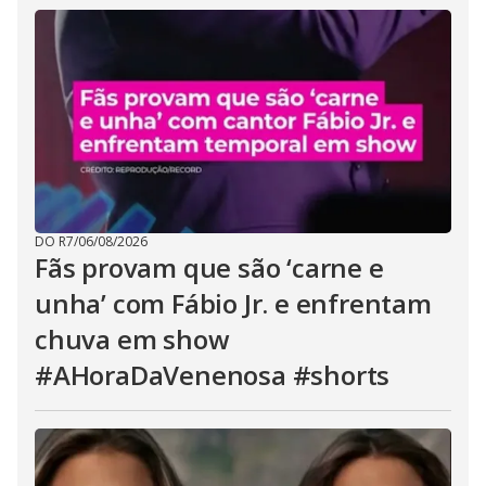
DO R7
/
06/08/2026
Fãs provam que são ‘carne e
unha’ com Fábio Jr. e enfrentam
chuva em show
#AHoraDaVenenosa #shorts