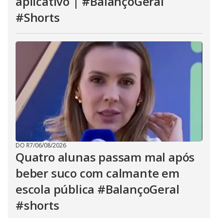
aplicativo | #BalançoGeral
#Shorts
DO R7
/
06/08/2026
Quatro alunas passam mal após
beber suco com calmante em
escola pública #BalançoGeral
#shorts