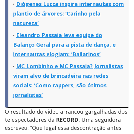
Diógenes Lucca inspira internautas com
plantio de árvores: ‘Carinho pela
natureza’
Eleandro Passaia leva equipe do
Balanço Geral para a pista de dança, e
internautas elogiam: ‘Bailarinos’
MC Lombinho e MC Passaia? Jornalistas
viram alvo de brincadeira nas redes
sociais: ‘Como rappers, são ótimos
jornalistas’
O resultado do vídeo arrancou gargalhadas dos
telespectadores da
RECORD.
Uma seguidora
escreveu: “Que legal essa descontração antes