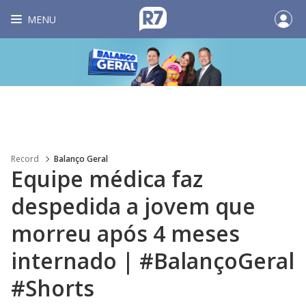
MENU
Record
Balanço Geral
Equipe médica faz
despedida a jovem que
morreu após 4 meses
internado | #BalançoGeral
#Shorts