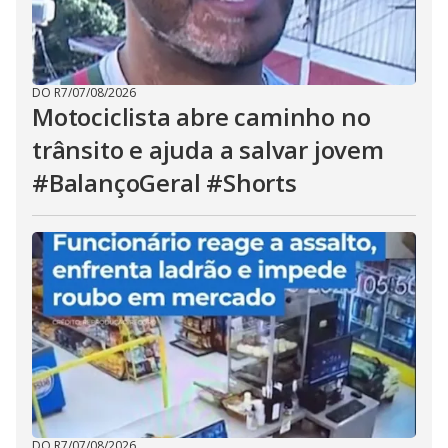
DO R7
/
07/08/2026
Motociclista abre caminho no
trânsito e ajuda a salvar jovem
#BalançoGeral #Shorts
DO R7
/
07/08/2026